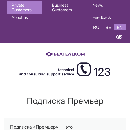
Основная
Private
Business
News
Customers
Customers
навигация
About us
Feedback
EN
RU
BE
EN
123
technical
and consulting support service
Подписка Премьер
Подписка «Премьер» — это