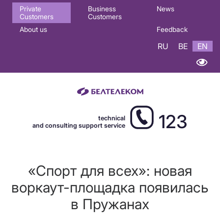
Основная
Private
Business
News
Customers
Customers
навигация
About us
Feedback
EN
RU
BE
EN
123
technical
and consulting support service
«Спорт для всех»: новая
воркаут-площадка появилась
в Пружанах