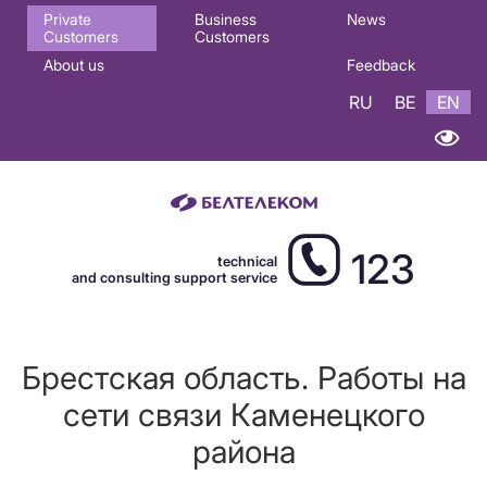
Основная
Private
Business
News
Customers
Customers
навигация
About us
Feedback
EN
RU
BE
EN
123
technical
and consulting support service
Брестская область. Работы на
сети связи Каменецкого
района