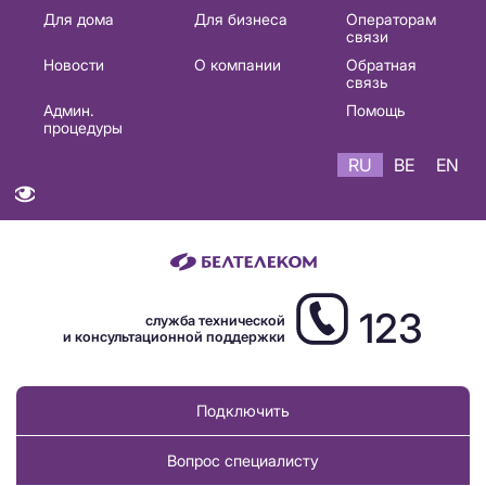
Основная
Для дома
Для бизнеса
Операторам
связи
навигация
Новости
О компании
Обратная
RU
связь
Админ.
Помощь
процедуры
RU
BE
EN
123
служба технической
и консультационной поддержки
Подключить
Вопрос специалисту