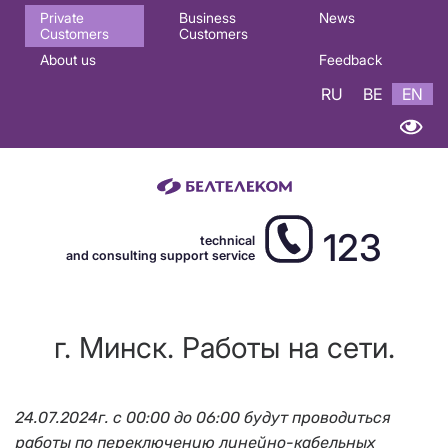
Основная
Private
Business
News
Customers
Customers
навигация
About us
Feedback
EN
RU
BE
EN
123
technical
and consulting support service
г. Минск. Работы на сети.
24.07.2024г. с 00:00 до 06:00 будут проводиться
работы по переключению линейно-кабельных