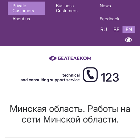
Основная
Private
Business
News
Customers
Customers
навигация
About us
Feedback
EN
RU
BE
EN
123
technical
and consulting support service
Минская область. Работы на
сети Минской области.