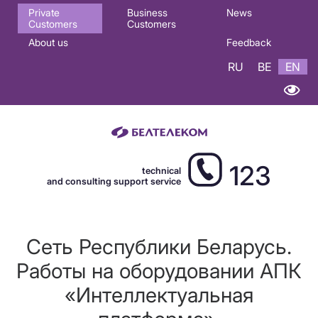
Основная
Private
Business
News
Customers
Customers
навигация
About us
Feedback
EN
RU
BE
EN
123
technical
and consulting support service
Сеть Республики Беларусь.
Работы на оборудовании АПК
«Интеллектуальная