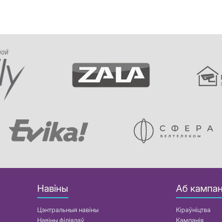
Навіны
Аб кампан
Цэнтральныя навіны
Кіраўніцтва
Навіны філіялаў
Кампанія