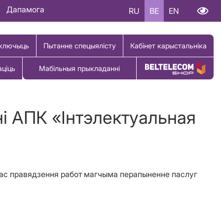
Дапамога
RU
BE
EN
ключыць
Пытанне спецыялісту
Кабінет карыстальніка
аціць
Мабільныя прыкладанні
Купіць тавар
ні АПК «Інтэлектуальная
дчас правядзення работ магчыма перапыненне паслуг