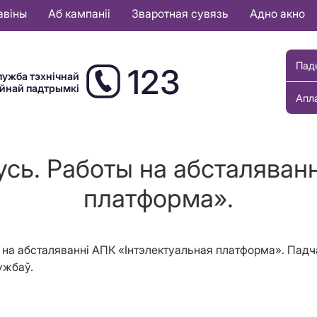
авіны
Аб кампаніі
Зваротная сувязь
Адно акно
Пад
123
лужба тэхнічнай
ыйнай падтрымкі
Апл
усь. Работы на абсталяван
платформа».
оты на абсталяванні АПК «Інтэлектуальная платформа». Па
ужбаў.