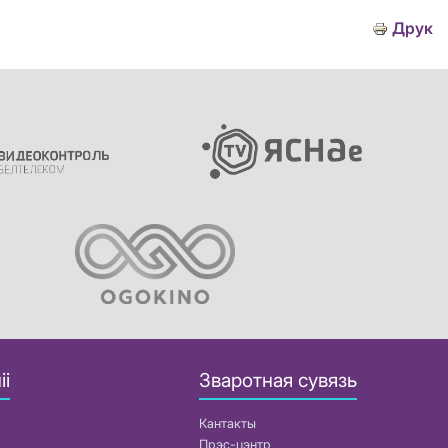
Друк
іі
Зваротная сувязь
Кантакты
Прэс-цэнтр