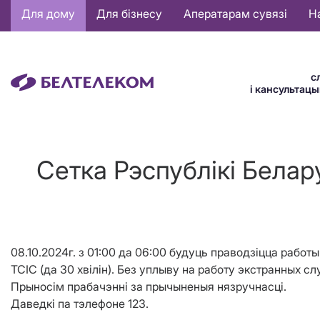
Основная
Для дому
Для бізнесу
Аператарам сувязі
Н
навигация
BE
с
і кансультац
Сетка Рэспублікі Белар
08.10.2024г. з 01:00 да 06:00 будуць праводзіцца раб
ТСІС (да 30 хвілін). Без уплыву на работу экстранных сл
Прыносім прабачэнні за прычыненыя нязручнасці.
Даведкі па тэлефоне 123.