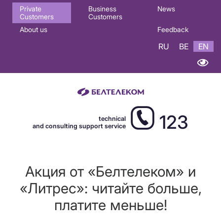
Основная
Private
Business
News
Customers
Customers
навигация
About us
Feedback
EN
RU
BE
EN
123
technical
and consulting support service
Акция от «Белтелеком» и
«Литрес»: читайте больше,
платите меньше!