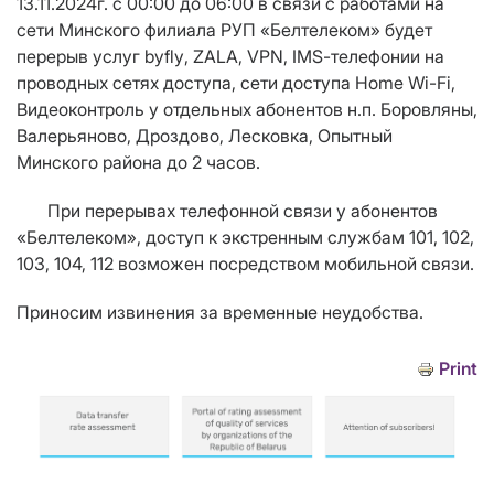
13.11.2024г.
с 00:00 до 06:00 в связи с работами на
сети Минского филиала РУП «Белтелеком» будет
перерыв услуг
byfly
,
ZALA
,
VPN
,
IMS
-телефонии на
проводных сетях доступа, сети доступа
Home
Wi
-
Fi
,
Видеоконтроль
у отдельных абонентов
н.п.
Боровляны
,
Валерьяново, Дроздово, Лесковка, Опытный
Минского района
до 2 часов
.
При перерывах телефонной связи у абонентов
«Белтелеком», доступ к экстренным службам 101, 102,
103, 104, 112 возможен посредством мобильной связи.
Приносим извинения за временные неудобства.
Print