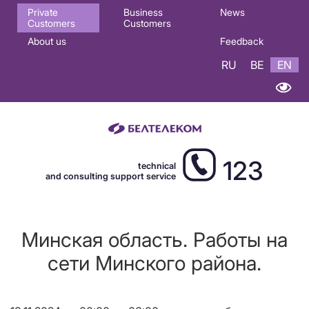
Основная
Private
Business
News
Customers
Customers
навигация
About us
Feedback
EN
RU
BE
EN
123
technical
and consulting support service
Минская область. Работы на
сети Минского района.