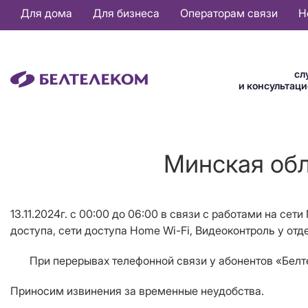
Основная
Для дома
Для бизнеса
Операторам связи
Н
навигация
RU
сл
и консультац
Минская обл
13.11.2024г.
с 00:00 до 06:00 в связи с работами на сет
доступа, сети доступа
Home
Wi
-
Fi
, Видеоконтроль
у отд
При перерывах телефонной связи у абонентов «Белтеле
Приносим извинения за временные неудобства.