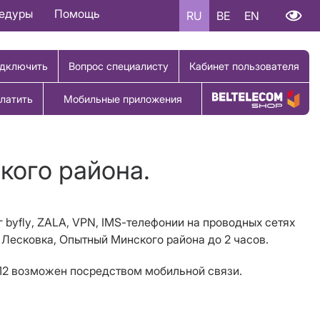
цедуры
Помощь
RU
BE
EN
дключить
Вопрос специалисту
Кабинет пользователя
латить
Мобильные приложения
Купить товар
кого района.
г
byfly
,
ZALA
,
VPN
,
IMS
-телефонии на проводных сетях
, Лесковка, Опытный
Минского района
до 2 часов
.
112 возможен посредством мобильной связи.