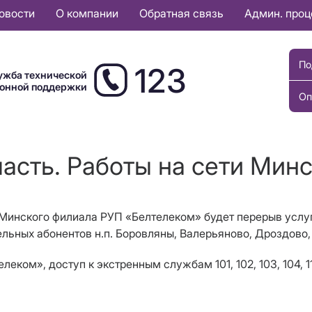
овости
О компании
Обратная связь
Админ. про
По
123
ужба технической
ионной поддержки
Оп
асть. Работы на сети Минс
и Минского филиала РУП «Белтелеком» будет перерыв услу
ельных абонентов
н.п.
Боровляны
, Валерьяново, Дроздово
ком», доступ к экстренным службам 101, 102, 103, 104, 