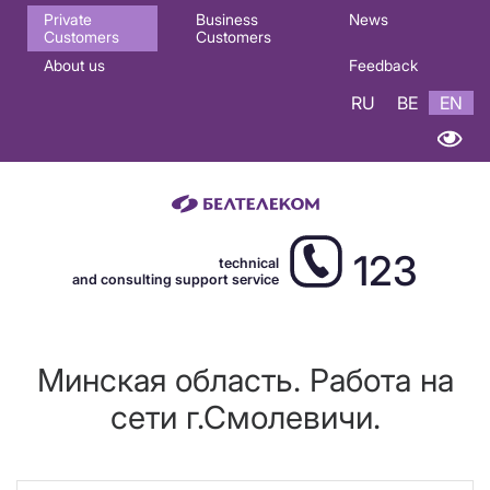
Основная
Private
Business
News
Customers
Customers
навигация
About us
Feedback
EN
RU
BE
EN
123
technical
and consulting support service
Минская область. Работа на
сети г.Смолевичи.