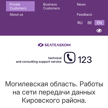
Основная
Private
Business
News
Customers
Customers
навигация
About us
Feedback
EN
RU
BE
EN
123
technical
and consulting support service
Могилевская область. Работы
на сети передачи данных
Кировского района.