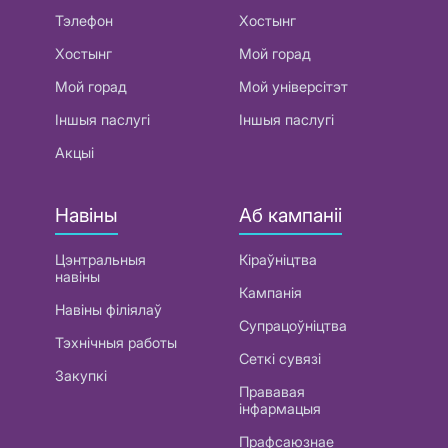
Тэлефон
Хостынг
Хостынг
Мой горад
Мой горад
Мой універсітэт
Іншыя паслугі
Іншыя паслугі
Акцыі
Навіны
Аб кампаніі
Цэнтральныя
Кіраўніцтва
навіны
Кампанія
Навіны філіялаў
Супрацоўніцтва
Тэхнічныя работы
Сеткі сувязі
Закупкі
Прававая
інфармацыя
Прафсаюзнае