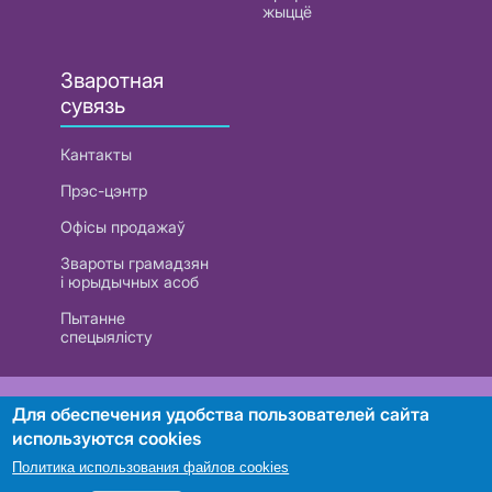
жыццё
Зваротная
сувязь
Кантакты
Прэс-цэнтр
Офісы продажаў
Звароты грамадзян
і юрыдычных асоб
Пытанне
спецыялісту
РУП «Белтэлекам». УНП 101007741
Для обеспечения удобства пользователей сайта
используются cookies
Политика использования файлов cookies