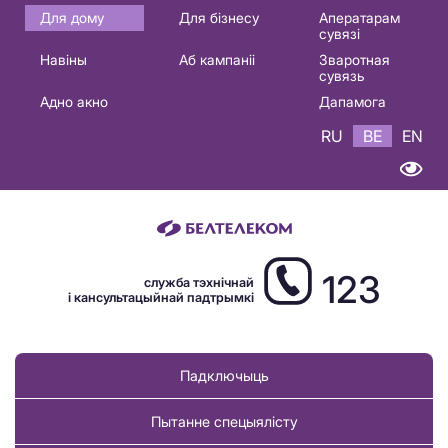
Основная
Для дому
Для бізнесу
Аператарам
сувязі
навигация
Навіны
Аб кампаніі
Зваротная
BE
сувязь
Адно акно
Дапамога
RU
BE
EN
123
служба тэхнічнай
і кансультацыйнай падтрымкі
Падключыць
Пытанне спецыялісту