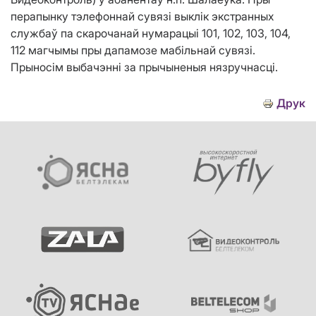
перапынку тэлефоннай сувязі выклік экстранных
службаў па скарочанай нумарацыі 101, 102, 103, 104,
112 магчымы пры дапамозе мабільнай сувязі.
Прыносім выбачэнні за прычыненыя нязручнасці.
Друк