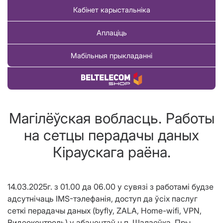
Кабінет карыстальніка
Аплаціць
Мабільныя прыкладанні
Купіць тавар
Магілёўская вобласць. Работы
на сетцы перадачы даных
Кіраускага раёна.
14.03.2025г. з 01.00 да 06.00 у сувязі з работамі будзе
адсутнічаць IMS-тэлефанія, доступ да ўсіх паслуг
сеткі перадачы даных (byfly, ZALA, Home-wifi, VPN,
Видеоконтроль) у абанентаў н.п. Шалаеўка. Пры