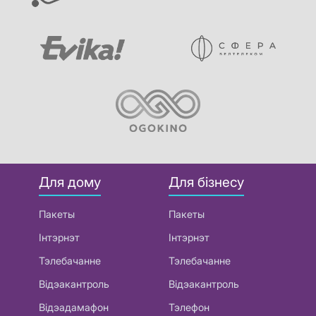
Для дому
Для бізнесу
Пакеты
Пакеты
Інтэрнэт
Інтэрнэт
Тэлебачанне
Тэлебачанне
Відэакантроль
Відэакантроль
Відэадамафон
Тэлефон