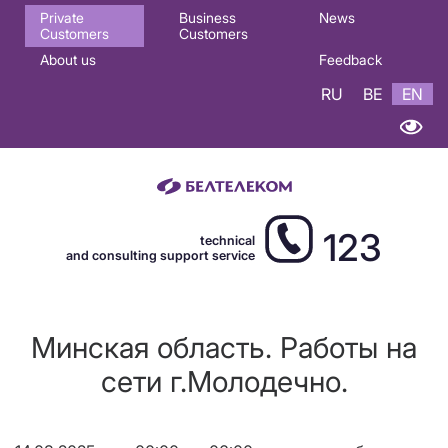
Основная
Private
Business
News
Customers
Customers
навигация
About us
Feedback
EN
RU
BE
EN
123
technical
and consulting support service
Минская область. Работы на
сети г.Молодечно.