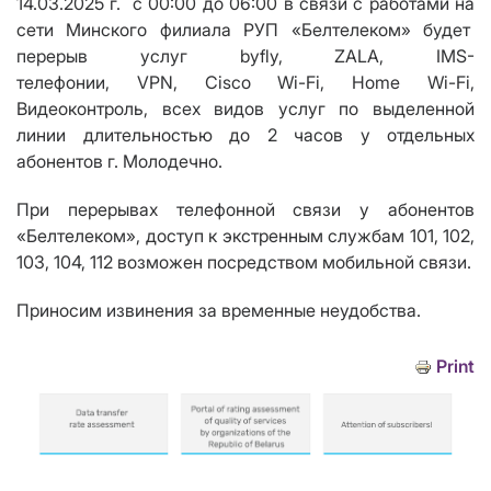
14.03.2025 г.
c
00:00 до 06:00 в связи с работами на
сети Минского филиала РУП «Белтелеком» будет
перерыв услуг byfly, ZALA, IMS-
телефонии,
VPN
,
Cisco Wi
-
Fi
,
Home Wi
-
Fi
,
Видеоконтроль, всех видов услуг по выделенной
линии длительностью до 2 часов у отдельных
абонентов г. Молодечно.
При перерывах телефонной связи у абонентов
«Белтелеком», доступ к экстренным службам 101, 102,
103, 104, 112 возможен посредством мобильной связи.
Приносим извинения за временные неудобства.
Print