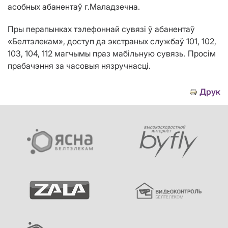
асобных абанентаў г.Маладзечна.
Пры перапынках тэлефоннай сувязі ў абанентаў
«Белтэлекам», доступ да экстраных службаў 101, 102,
103, 104, 112 магчымы праз мабільную сувязь. Просім
прабачэння за часовыя нязручнасці.
Друк