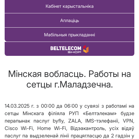
Кабінет карыстальніка
Аплаціць
Мабільныя прыкладанні
Купіць тавар
Мінская вобласць. Работы на
сетцы г.Маладзечна.
14.03.2025 г. з 00:00 да 06:00 у сувязі з работамі на
сетцы Мінскага філіяла РУП «Белтэлекам» будзе
перапынак паслуг byfly, ZALA, IMS-тэлефаніі, VPN,
Cisco Wi-Fi, Home Wi-Fi, Відэакантроль, усіх відаў
паслуг па выдзеленай лініі працягласцю да 2 гадзін у