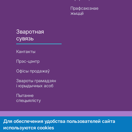
Прафсаюзнае
жыццё
Зваротная
сувязь
Кантакты
Прэс-цэнтр
Офісы продажаў
Звароты грамадзян
і юрыдычных асоб
Пытанне
спецыялісту
РУП «Белтэлекам». УНП 101007741
Для обеспечения удобства пользователей сайта
используются cookies