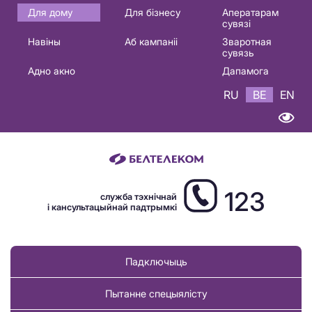
Основная
Для дому
Для бізнесу
Аператарам
сувязі
навигация
Навіны
Аб кампаніі
Зваротная
BE
сувязь
Адно акно
Дапамога
RU
BE
EN
123
служба тэхнічнай
і кансультацыйнай падтрымкі
Падключыць
Пытанне спецыялісту