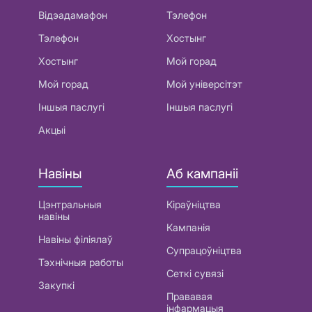
Відэадамафон
Тэлефон
Тэлефон
Хостынг
Хостынг
Мой горад
Мой горад
Мой універсітэт
Іншыя паслугі
Іншыя паслугі
Акцыі
Навіны
Аб кампаніі
Цэнтральныя
Кіраўніцтва
навіны
Кампанія
Навіны філіялаў
Супрацоўніцтва
Тэхнічныя работы
Сеткі сувязі
Закупкі
Прававая
інфармацыя