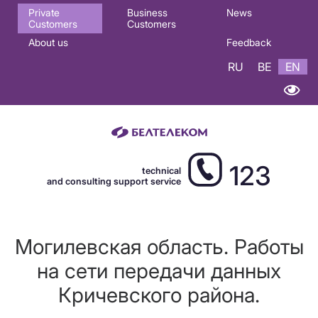
Основная
Private
Business
News
Customers
Customers
навигация
About us
Feedback
EN
RU
BE
EN
123
technical
and consulting support service
Могилевская область. Работы
на сети передачи данных
Кричевского района.