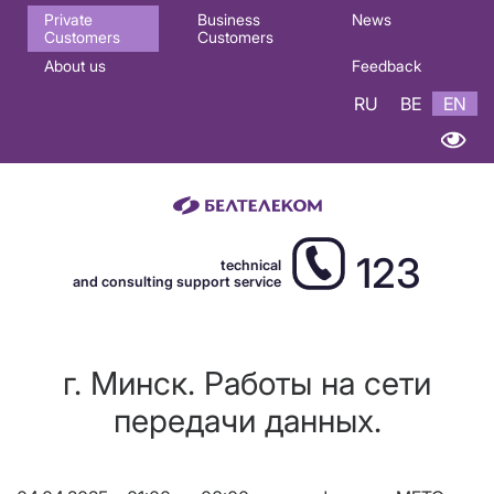
Основная
Private
Business
News
Customers
Customers
навигация
About us
Feedback
EN
RU
BE
EN
123
technical
and consulting support service
г. Минск. Работы на сети
передачи данных.