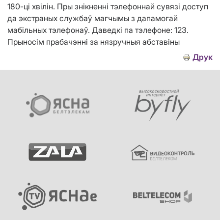
180-ці хвілін. Пры знікненні тэлефоннай сувязі доступ
да экстраных службаў магчымы з дапамогай
мабільных тэлефонаў. Даведкі па тэлефоне: 123.
Прыносім прабачэнні за нязручныя абставiны
Друк