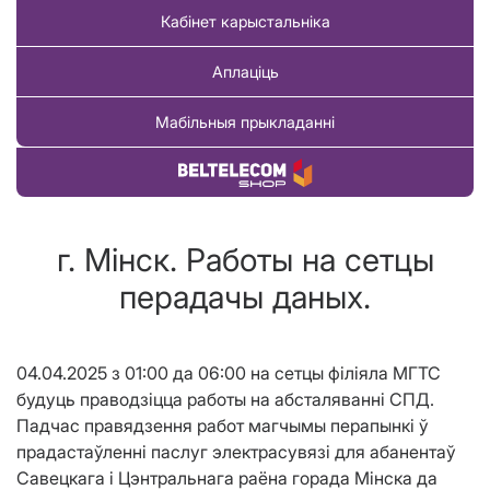
Кабінет карыстальніка
Аплаціць
Мабільныя прыкладанні
Купіць тавар
г. Мінск. Работы на сетцы
перадачы даных.
04.04.2025 з 01:00 да 06:00 на сетцы філіяла МГТС
будуць праводзіцца работы на абсталяванні СПД.
Падчас правядзення работ магчымы перапынкі ў
прадастаўленні паслуг электрасувязi для абанентаў
Савецкага i Цэнтральнага раёна горада Мiнска да