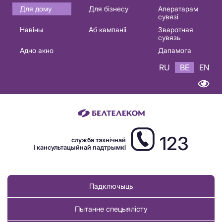
Основная
Для дому
Для бізнесу
Аператарам
сувязі
навигация
Навіны
Аб кампаніі
Зваротная
BE
сувязь
Адно акно
Дапамога
RU
BE
EN
123
служба тэхнічнай
і кансультацыйнай падтрымкі
Падключыць
Пытанне спецыялісту