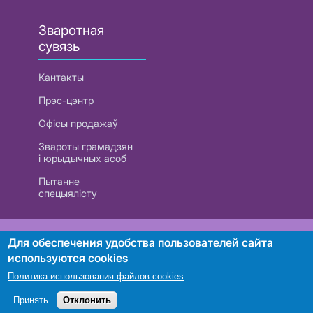
Зваротная
сувязь
Кантакты
Прэс-цэнтр
Офісы продажаў
Звароты грамадзян
і юрыдычных асоб
Пытанне
спецыялісту
РУП «Белтэлекам». УНП 101007741
Для обеспечения удобства пользователей сайта
используются cookies
Политика использования файлов cookies
Пошук
Принять
Отклонить