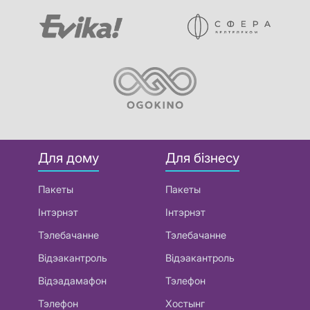
Для дому
Для бізнесу
Пакеты
Пакеты
Інтэрнэт
Інтэрнэт
Тэлебачанне
Тэлебачанне
Відэакантроль
Відэакантроль
Відэадамафон
Тэлефон
Тэлефон
Хостынг