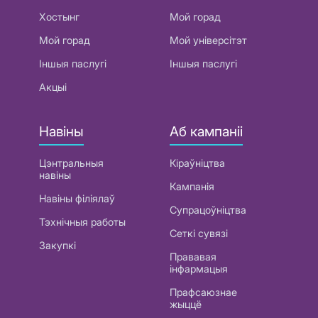
Хостынг
Мой горад
Мой горад
Мой універсітэт
Іншыя паслугі
Іншыя паслугі
Акцыі
Навіны
Аб кампаніі
Цэнтральныя
Кіраўніцтва
навіны
Кампанія
Навіны філіялаў
Супрацоўніцтва
Тэхнічныя работы
Сеткі сувязі
Закупкі
Прававая
інфармацыя
Прафсаюзнае
жыццё