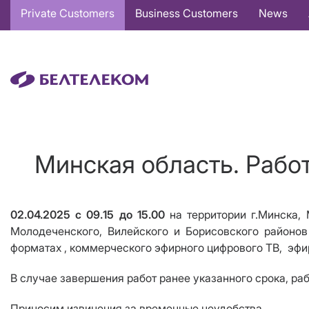
Основная
Private Customers
Business Customers
News
навигация
EN
Минская область. Рабо
02.04.2025
c
09.
15 до
15.00
на территории г.Минска,
Молодеченского, Вилейского и Борисовского районо
форматах , коммерческого эфирного цифрового ТВ, эфи
В случае завершения работ ранее указанного срока, ра
Приносим извинения за временные неудобства.