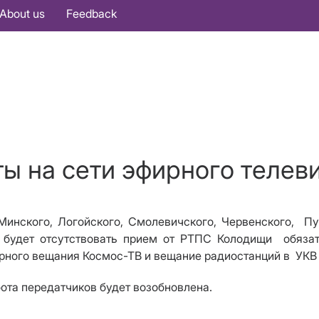
About us
Feedback
ты на сети эфирного телев
 Минского, Логойского, Смолевичского, Червенского,
Пу
в
будет отсутствовать прием от РТПС Колодищи обяза
рного вещания Космос-ТВ и вещание радиостанций в УКВ
бота передатчиков будет возобновлена.