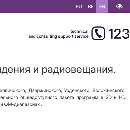
RU
BE
EN
123
technical
and consulting support service
идения и радиовещания.
ховичского, Дзержинского, Узденского, Воложинского,
тельного общедоступного пакета программ в
SD
и
HD
 и ФМ-диапазонах .