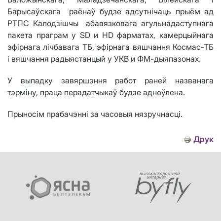
Барысаўскага раёнаў будзе адсутнічаць прыём
ад
РТПС К
алодзішчы абавязковага агульнадаступнага
пакета праграм у
SD
и
HD
фарматах, камерцыйнага
эфірнага лічбавага ТБ, эфірнага вяшчання Космас-ТБ
і вяшчання радыястанцый у УКВ и ФМ-дыяпазонах.
У выпадку завяршэння работ раней названага
тэрміну, праца перадатчыкаў будзе адноўлена.
Прыносім прабачэнні за часовыя нязручнасці.
Друк