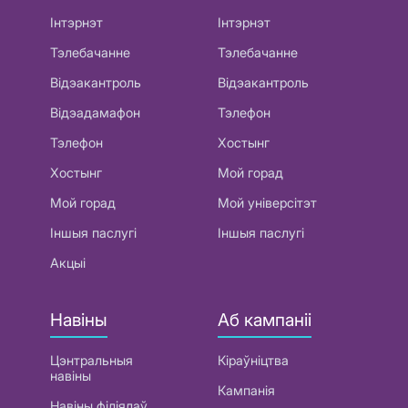
Інтэрнэт
Інтэрнэт
Тэлебачанне
Тэлебачанне
Відэакантроль
Відэакантроль
Відэадамафон
Тэлефон
Тэлефон
Хостынг
Хостынг
Мой горад
Мой горад
Мой універсітэт
Іншыя паслугі
Іншыя паслугі
Акцыі
Навіны
Аб кампаніі
Цэнтральныя
Кіраўніцтва
навіны
Кампанія
Навіны філіялаў