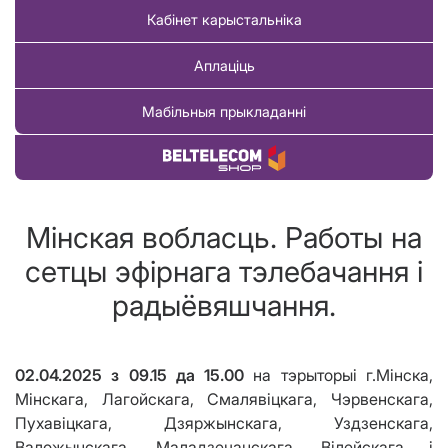
Кабінет карыстальніка
Аплаціць
Мабільныя прыкладанні
Купіць тавар
Мінская вобласць. Работы на
сетцы эфірнага тэлебачання і
радыёвяшчання.
02
.
04
.2025 з
09.15 да
15.00
на тэрыторыі г.Мінска,
Мінскага, Лагойскага, Смалявіцкага, Чэрвенскага,
Пухавіцкага, Дзяржынскага, Уздзенскага,
Валожынскага, Маладзечанскага, Вілейскага і