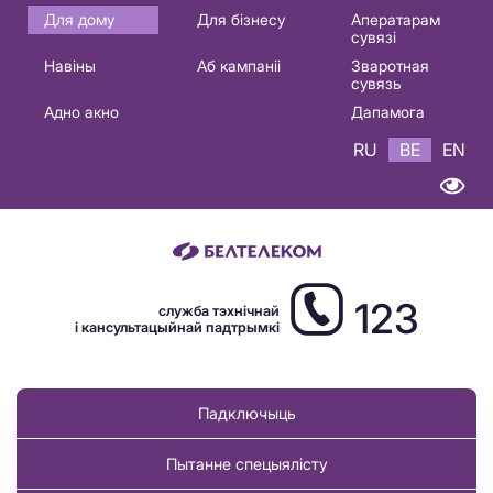
Основная
Для дому
Для бізнесу
Аператарам
сувязі
навигация
Навіны
Аб кампаніі
Зваротная
BE
сувязь
Адно акно
Дапамога
RU
BE
EN
123
служба тэхнічнай
і кансультацыйнай падтрымкі
Падключыць
Пытанне спецыялісту