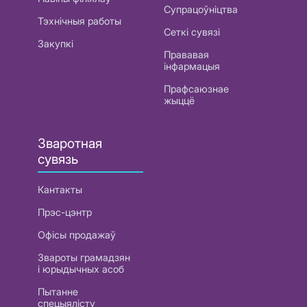
Супрацоўніцтва
Тэхнічныя работы
Сеткі сувязі
Закупкі
Прававая
інфармацыя
Прафсаюзнае
жыццё
Зваротная
сувязь
Кантакты
Прэс-цэнтр
Офісы продажаў
Звароты грамадзян
і юрыдычных асоб
Пытанне
спецыялісту