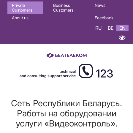
Основная
Private
Business
News
Customers
Customers
навигация
About us
Feedback
EN
RU
BE
EN
123
technical
and consulting support service
Сеть Республики Беларусь.
Работы на оборудовании
услуги «Видеоконтроль».