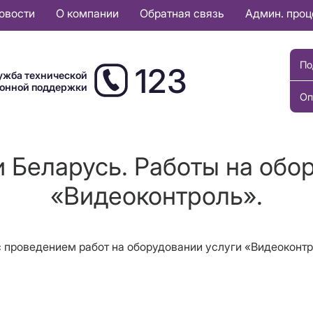
овости
О компании
Обратная связь
Админ. про
По
123
ужба технической
ионной поддержки
Оп
 Беларусь. Работы на обо
«Видеоконтроль».
и с проведением работ на оборудовании услуги «Видеоконт