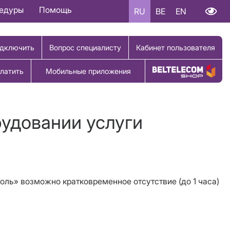
цедуры
Помощь
RU
BE
EN
дключить
Вопрос специалисту
Кабинет пользователя
латить
Мобильные приложения
Купить товар
рудовании услуги
роль» возможно кратковременное отсутствие (до 1 часа)