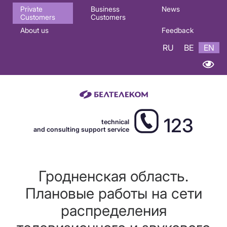
Основная
Private
Business
News
Customers
Customers
навигация
About us
Feedback
EN
RU
BE
EN
123
technical
and consulting support service
Гродненская область.
Плановые работы на сети
распределения