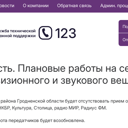
овости
О компании
Обратная связь
Админ. про
По
123
ужба технической
ионной поддержки
Оп
сть. Плановые работы на с
изионного и звукового ве
 района Гродненской области будет
отсутствовать
прием 
1НКБР, Культура, Столица, радио МИР, Радиус ФМ.
бота передатчиков будет возобновлена.