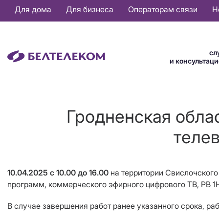
Основная
Для дома
Для бизнеса
Операторам связи
Н
навигация
RU
сл
и консультац
Гродненская обла
телев
10.04.2025 с 10.00 до 16.00
на территории Свислочского
программ, коммерческого эфирного цифрового ТВ
, РВ 
В случае завершения работ ранее указанного срока, ра