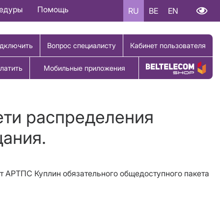
цедуры
Помощь
RU
BE
EN
дключить
Вопрос специалисту
Кабинет пользователя
латить
Мобильные приложения
Купить товар
ети распределения
щания.
от АРТПС Куплин
обязательного общедоступного пакета