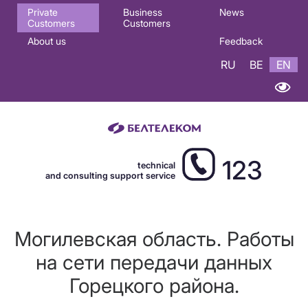
Основная
Private
Business
News
Customers
Customers
навигация
About us
Feedback
EN
RU
BE
EN
123
technical
and consulting support service
Могилевская область. Работы
на сети передачи данных
Горецкого района.