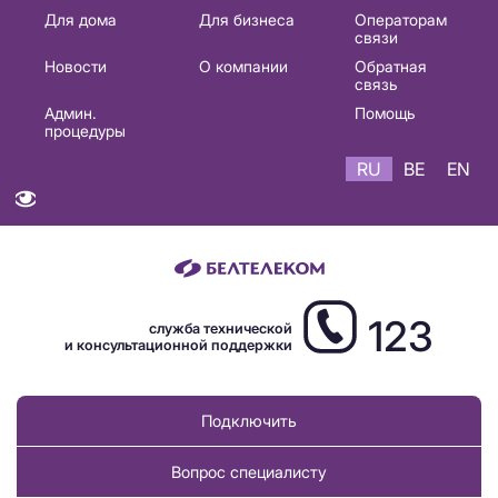
Основная
Для дома
Для бизнеса
Операторам
связи
навигация
Новости
О компании
Обратная
RU
связь
Админ.
Помощь
процедуры
RU
BE
EN
123
служба технической
и консультационной поддержки
Подключить
Вопрос специалисту