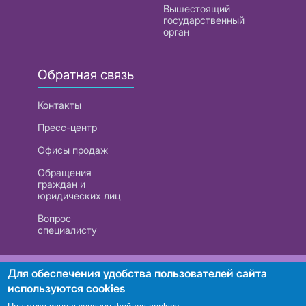
Вышестоящий
государственный
орган
Обратная связь
Контакты
Пресс-центр
Офисы продаж
Обращения
граждан и
юридических лиц
Вопрос
специалисту
РУП «Белтелеком». УНП 101007741
Для обеспечения удобства пользователей сайта
используются cookies