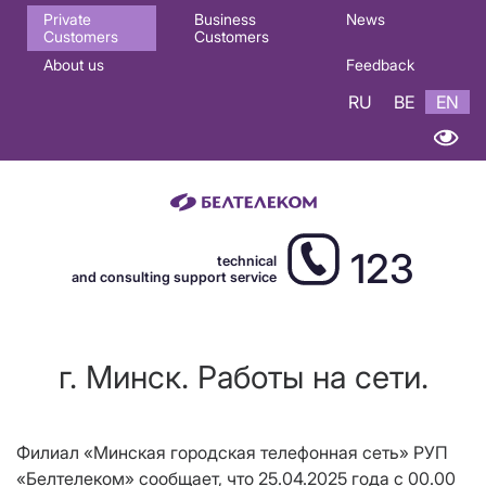
Основная
Private
Business
News
Customers
Customers
навигация
About us
Feedback
EN
RU
BE
EN
123
technical
and consulting support service
г. Минск. Работы на сети.
Филиал «Минская городская телефонная сеть» РУП
«Белтелеком» сообщает, что 25.04.2025 года с 00.00