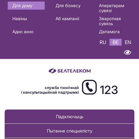
Основная
Для дому
Для бізнесу
Аператарам
сувязі
навигация
Навіны
Аб кампаніі
Зваротная
BE
сувязь
Адно акно
Дапамога
RU
BE
EN
123
служба тэхнічнай
і кансультацыйнай падтрымкі
Падключыць
Пытанне спецыялісту