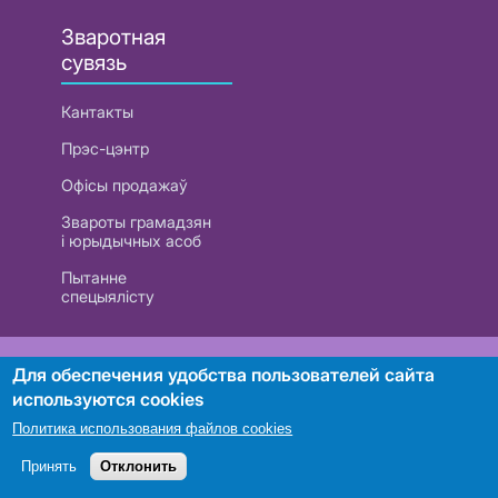
Зваротная
сувязь
Кантакты
Прэс-цэнтр
Офісы продажаў
Звароты грамадзян
і юрыдычных асоб
Пытанне
спецыялісту
РУП «Белтэлекам». УНП 101007741
Для обеспечения удобства пользователей сайта
используются cookies
Политика использования файлов cookies
Пошук
Принять
Отклонить