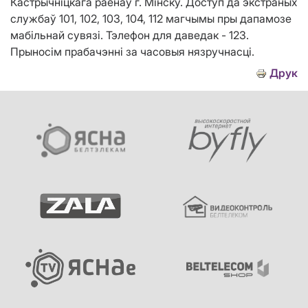
Кастрычніцкага раёнаў г. Мінску. Доступ да экстраных
службаў 101, 102, 103, 104, 112 магчымы пры дапамозе
мабільнай сувязі. Тэлефон для даведак - 123.
Прыносім прабачэнні за часовыя нязручнасці.
Друк