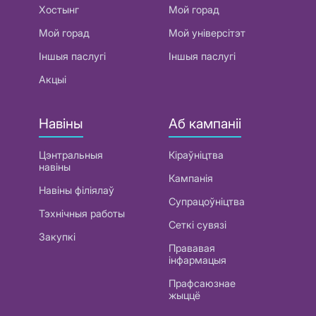
Хостынг
Мой горад
Мой горад
Мой універсітэт
Іншыя паслугі
Іншыя паслугі
Акцыі
Навіны
Аб кампаніі
Цэнтральныя
Кіраўніцтва
навіны
Кампанія
Навіны філіялаў
Супрацоўніцтва
Тэхнічныя работы
Сеткі сувязі
Закупкі
Прававая
інфармацыя
Прафсаюзнае
жыццё