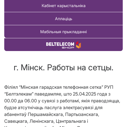
Кабінет карыстальніка
Аплаціць
Мабільныя прыкладанні
Купіць тавар
г. Мінск. Работы на сетцы.
Філіял “Мінская гарадская телефонная сетка” РУП
“Белтэлекам” паведамляе, што 25.04.2025 года з
00.00 да 06.00 у сувязі з работамі, якія праводзяцца,
будзе атсутнічаць паслуга электрасувязі для
абанентаў Першамайскага, Партызанскага,
Савецкага, Ленінскага, Цэнтральнага і