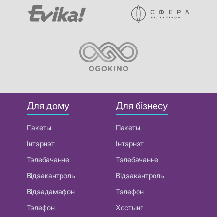
Для дому
Для бізнесу
Пакеты
Пакеты
Інтэрнэт
Інтэрнэт
Тэлебачанне
Тэлебачанне
Відэакантроль
Відэакантроль
Відэадамафон
Тэлефон
Тэлефон
Хостынг