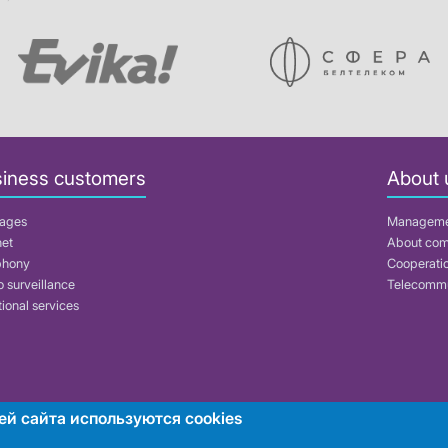
iness customers
About 
ages
Managem
net
About co
phony
Cooperati
 surveillance
Telecommu
ional services
ей сайта используются cookies