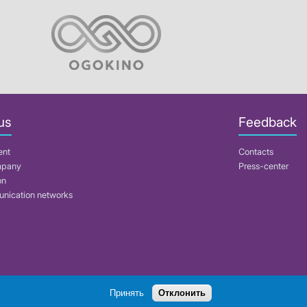
us
Feedback
ent
Contacts
mpany
Press-center
on
nication networks
Search
Принять
Отклонить