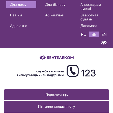
Основная
Для дому
Для бізнесу
Аператарам
сувязі
навигация
Навіны
Аб кампаніі
Зваротная
BE
сувязь
Адно акно
Дапамога
RU
BE
EN
123
служба тэхнічнай
і кансультацыйнай падтрымкі
Падключыць
Пытанне спецыялісту