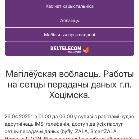
Кабінет карыстальніка
Аплаціць
Мабільныя прыкладанні
Купіць тавар
Магілёўская вобласць. Работы
на сетцы перадачы даных г.п.
Хоцімска.
26.04.2025г. з 01.00 да 06.00 у сувязі з работамі будзе
адсутнічаць IMS-тэлефанія, доступ да ўсіх паслуг
сетцы перадачы даных (byfly, ZALA, SmartZALA,
Home-wifi, VPN, Вiдыакантроль) у асобных абанентаў