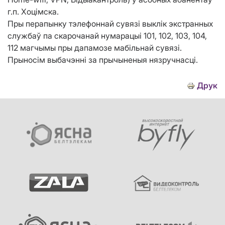
г.п. Хоцімска.
Пры перапынку тэлефоннай сувязі выклік экстранных
службаў па скарочанай нумарацыі 101, 102, 103, 104,
112 магчымы пры дапамозе мабільнай сувязі.
Прыносім выбачэнні за прычыненыя нязручнасці.
Друк