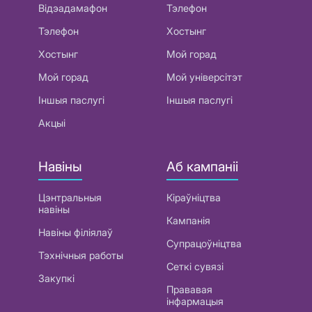
Відэадамафон
Тэлефон
Тэлефон
Хостынг
Хостынг
Мой горад
Мой горад
Мой універсітэт
Іншыя паслугі
Іншыя паслугі
Акцыі
Навіны
Аб кампаніі
Цэнтральныя
Кіраўніцтва
навіны
Кампанія
Навіны філіялаў
Супрацоўніцтва
Тэхнічныя работы
Сеткі сувязі
Закупкі
Прававая
інфармацыя