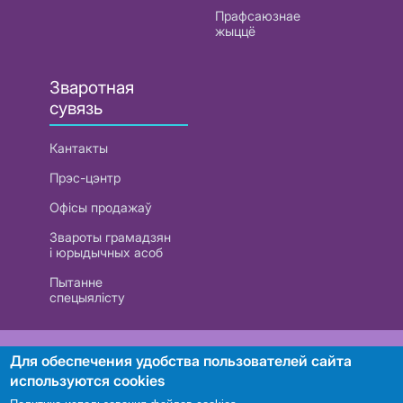
Прафсаюзнае
жыццё
Зваротная
сувязь
Кантакты
Прэс-цэнтр
Офісы продажаў
Звароты грамадзян
і юрыдычных асоб
Пытанне
спецыялісту
РУП «Белтэлекам». УНП 101007741
Для обеспечения удобства пользователей сайта
используются cookies