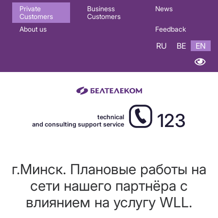
Основная
Private
Business
News
Customers
Customers
навигация
About us
Feedback
EN
RU
BE
EN
123
technical
and consulting support service
г.Минск. Плановые работы на
сети нашего партнёра с
влиянием на услугу WLL.