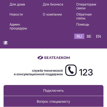
Основная
Для дома
Для бизнеса
Операторам
связи
навигация
Новости
О компании
Обратная
RU
связь
Админ.
Помощь
процедуры
RU
BE
EN
123
служба технической
и консультационной поддержки
Подключить
Вопрос специалисту