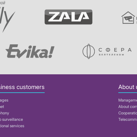
iness customers
About 
ages
Managem
net
About co
phony
Cooperati
 surveillance
Telecommu
ional services