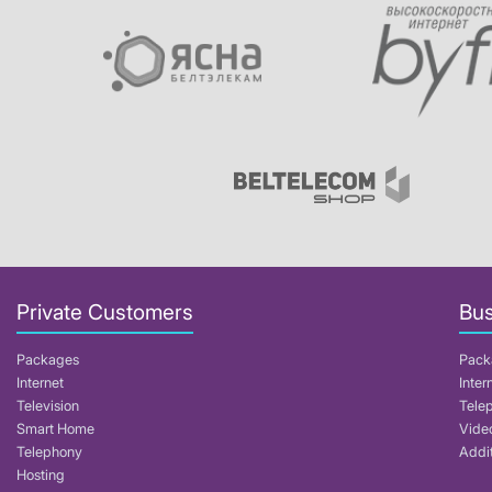
Private Customers
Bus
Packages
Pack
Internet
Inter
Television
Tele
Smart Home
Video
Telephony
Addit
Hosting