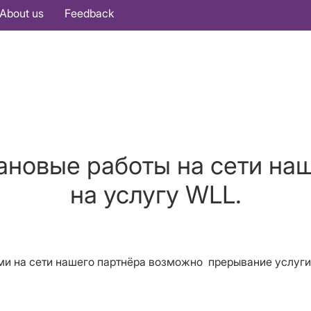
About us
Feedback
ановые работы на сети на
на услугу WLL.
ми на сети нашего
п
артнёра
возможно
прерывание услуг