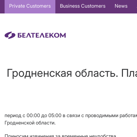
Основная
Private Customers
Business Customers
News
навигация
EN
Гродненская область. Пл
период
с
0
0
:
00
до
0
5
:
0
0
в связи с проводимыми работа
Гродненской области
.
Приносим извинения за временные неудобства.