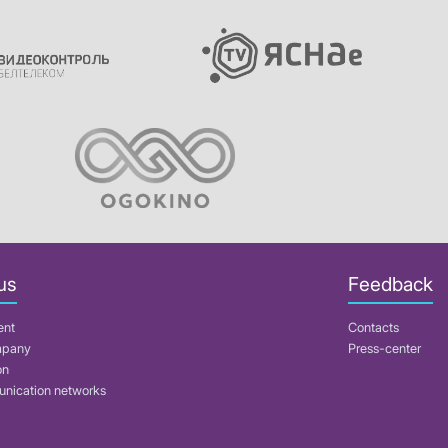
us
Feedback
ent
Contacts
mpany
Press-center
on
nication networks