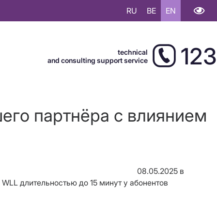
RU
BE
EN
123
technical
and consulting support service
шего партнёра с влиянием
08
.0
5
.2025 в
и WLL
длительностью до 1
5
минут
у
абонентов