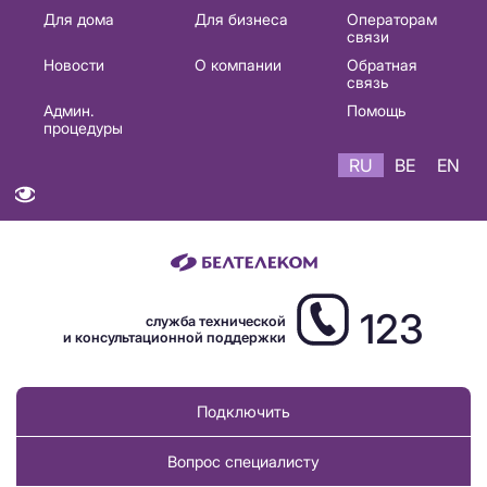
Основная
Для дома
Для бизнеса
Операторам
связи
навигация
Новости
О компании
Обратная
RU
связь
Админ.
Помощь
процедуры
RU
BE
EN
123
служба технической
и консультационной поддержки
Подключить
Вопрос специалисту