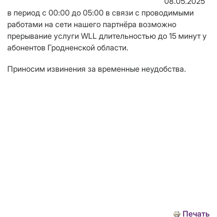
08
.0
5
.2025
в период
с
0
0
:
00
до
0
5
:
0
0
в связи с проводимыми
работами на сети нашего
п
артнёра
возможно
прерывание услуги WLL
длительностью до 1
5
минут
у
абонентов
Гродненской области
.
Приносим извинения за временные неудобства.
Печать