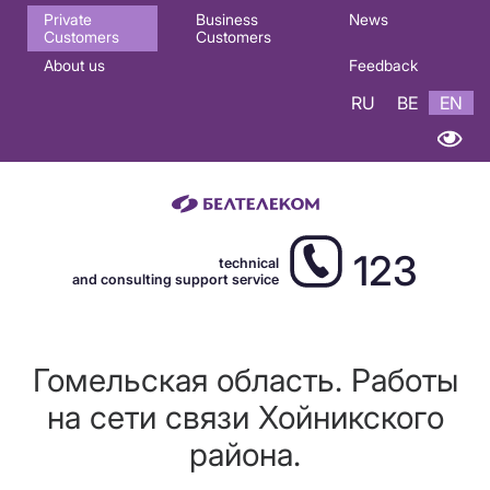
Основная
Private
Business
News
Customers
Customers
навигация
About us
Feedback
EN
RU
BE
EN
123
technical
and consulting support service
Гомельская область. Работы
на сети связи Хойникского
района.