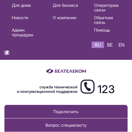
Основная
Для дома
Для бизнеса
Операторам
связи
навигация
Новости
О компании
Обратная
RU
связь
Админ.
Помощь
процедуры
RU
BE
EN
123
служба технической
и консультационной поддержки
Подключить
Вопрос специалисту