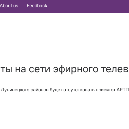
About us
Feedback
оты на сети эфирного теле
о, Лунинецкого районов будет отсутствовать прием от АР