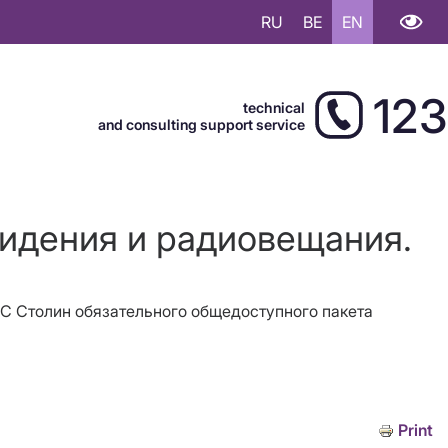
RU
BE
EN
123
technical
and consulting support service
видения и радиовещания.
ТПС Столин обязательного общедоступного пакета
Print