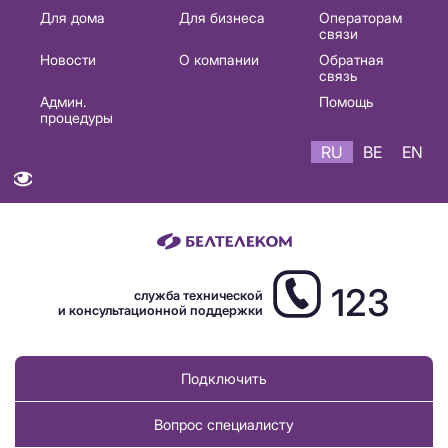
Основная
Для дома
Для бизнеса
Операторам
связи
навигация
Новости
О компании
Обратная
RU
связь
Админ.
Помощь
процедуры
RU
BE
EN
123
служба технической
и консультационной поддержки
Подключить
Вопрос специалисту