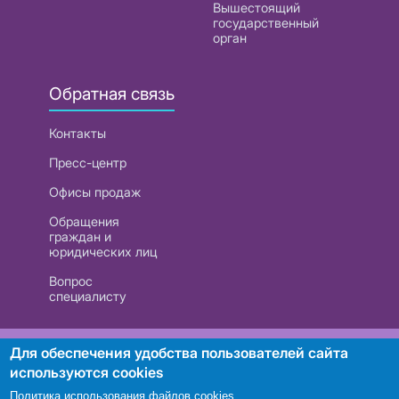
Вышестоящий
государственный
орган
Обратная связь
Контакты
Пресс-центр
Офисы продаж
Обращения
граждан и
юридических лиц
Вопрос
специалисту
РУП «Белтелеком». УНП 101007741
Для обеспечения удобства пользователей сайта
используются cookies
Политика использования файлов cookies