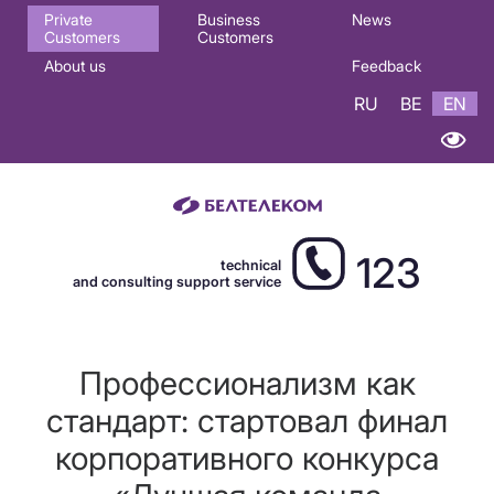
Основная
Private
Business
News
Customers
Customers
навигация
About us
Feedback
EN
RU
BE
EN
123
technical
and consulting support service
Профессионализм как
стандарт: стартовал финал
корпоративного конкурса