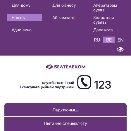
Основная
Для дому
Для бізнесу
Аператарам
сувязі
навигация
Навіны
Аб кампаніі
Зваротная
BE
сувязь
Адно акно
Дапамога
RU
BE
EN
123
служба тэхнічнай
і кансультацыйнай падтрымкі
Падключыць
Пытанне спецыялісту