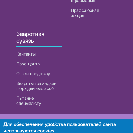
інфармацыя
Прафсаюзнае
жыццё
Зваротная
сувязь
Кантакты
Прэс-цэнтр
Офісы продажаў
Звароты грамадзян
і юрыдычных асоб
Пытанне
спецыялісту
РУП «Белтэлекам». УНП 101007741
Для обеспечения удобства пользователей сайта
используются cookies