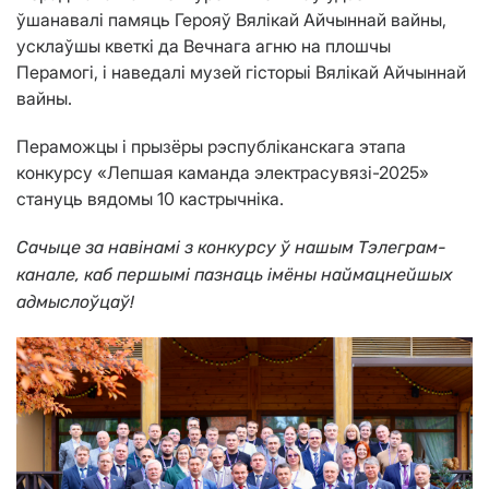
ўшанавалі памяць Герояў Вялікай Айчыннай вайны,
усклаўшы кветкі да Вечнага агню на плошчы
Перамогі, і наведалі музей гісторыі Вялікай Айчыннай
вайны.
Пераможцы і прызёры рэспубліканскага этапа
конкурсу «Лепшая каманда электрасувязі-2025»
стануць вядомы 10 кастрычніка.
Сачыце за навінамі з конкурсу ў нашым Тэлеграм-
канале, каб першымі пазнаць імёны наймацнейшых
адмыслоўцаў!