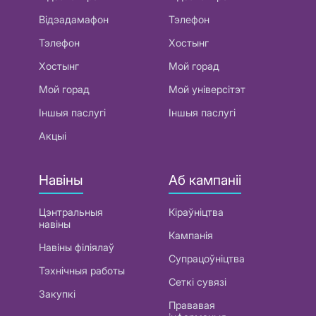
Відэадамафон
Тэлефон
Тэлефон
Хостынг
Хостынг
Мой горад
Мой горад
Мой універсітэт
Іншыя паслугі
Іншыя паслугі
Акцыі
Навіны
Аб кампаніі
Цэнтральныя
Кіраўніцтва
навіны
Кампанія
Навіны філіялаў
Супрацоўніцтва
Тэхнічныя работы
Сеткі сувязі
Закупкі
Прававая