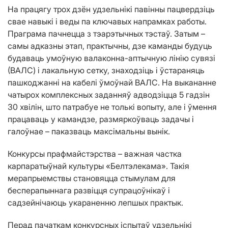
На працягу трох дзён удзельнікі павінны пацвердзіць
свае навыкі і веды па ключавых напрамках работы.
Праграма пачнецца з тэарэтычных тэстаў. Затым –
самы адказны этап, практычны, дзе каманды будуць
будаваць умоўную валаконна-аптычную лінію сувязі
(ВАЛС) і лакальную сетку, знаходзіць і ўстараняць
пашкоджанні на кабелі ўмоўнай ВАЛС. На выкананне
чатырох комплексных заданняў адводзіцца 5 гадзін
30 хвілін, што патрабуе не толькі вопыту, але і ўмення
працаваць у камандзе, размяркоўваць задачы і
галоўнае – паказваць максімальны вынік.
Конкурсы прафмайстэрства – важная частка
карпаратыўнай культуры «Белтэлекама». Такія
мерапрыемствы становяцца стымулам для
бесперапыннага развіцця супрацоўнікаў і
садзейнічаюць укараненню лепшых практык.
Перад пачаткам конкурсных іспытаў удзельнікі