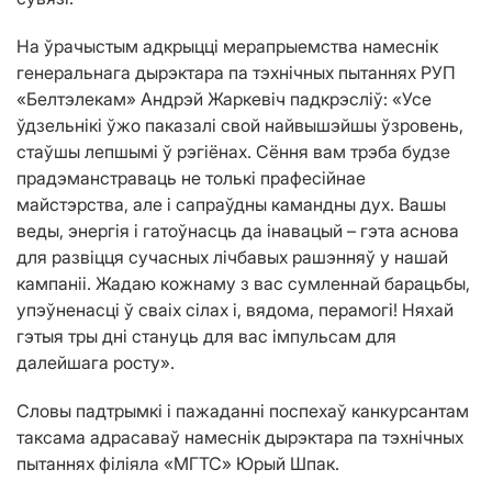
На ўрачыстым адкрыцці мерапрыемства намеснік
генеральнага дырэктара па тэхнічных пытаннях РУП
«Белтэлекам» Андрэй Жаркевіч падкрэсліў: «Усе
ўдзельнікі ўжо паказалі свой найвышэйшы ўзровень,
стаўшы лепшымі ў рэгіёнах. Сёння вам трэба будзе
прадэманстраваць не толькі прафесійнае
майстэрства, але і сапраўдны камандны дух. Вашы
веды, энергія і гатоўнасць да інавацый – гэта аснова
для развіцця сучасных лічбавых рашэнняў у нашай
кампаніі. Жадаю кожнаму з вас сумленнай барацьбы,
упэўненасці ў сваіх сілах і, вядома, перамогі! Няхай
гэтыя тры дні стануць для вас імпульсам для
далейшага росту».
Словы падтрымкі і пажаданні поспехаў канкурсантам
таксама адрасаваў намеснік дырэктара па тэхнічных
пытаннях філіяла «МГТС» Юрый Шпак.