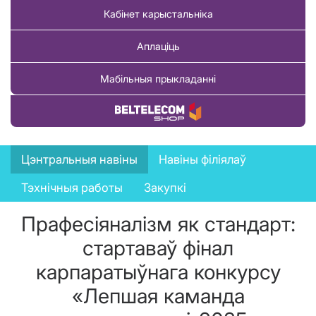
Кабінет карыстальніка
Аплаціць
Мабільныя прыкладанні
Купіць тавар
News
Цэнтральныя навіны
Навіны філіялаў
menu
Тэхнічныя работы
Закупкі
Прафесіяналізм як стандарт:
стартаваў фінал
карпаратыўнага конкурсу
«Лепшая каманда