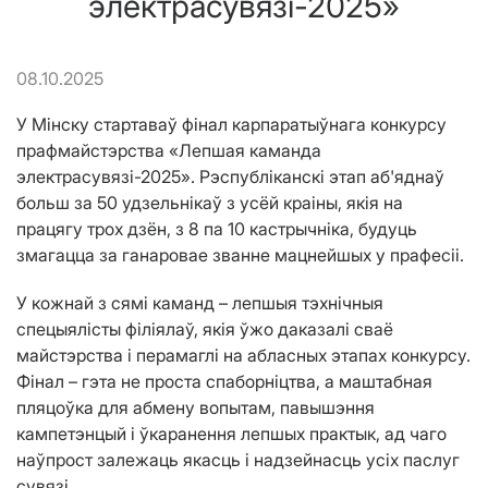
электрасувязі-2025»
08.10.2025
У Мінску стартаваў фінал карпаратыўнага конкурсу
прафмайстэрства «Лепшая каманда
электрасувязі-2025». Рэспубліканскі этап аб'яднаў
больш за 50 удзельнікаў з усёй краіны, якія на
працягу трох дзён, з 8 па 10 кастрычніка, будуць
змагацца за ганаровае званне мацнейшых у прафесіі.
У кожнай з сямі каманд – лепшыя тэхнічныя
спецыялісты філіялаў, якія ўжо даказалі сваё
майстэрства і перамаглі на абласных этапах конкурсу.
Фінал – гэта не проста спаборніцтва, а маштабная
пляцоўка для абмену вопытам, павышэння
кампетэнцый і ўкаранення лепшых практык, ад чаго
наўпрост залежаць якасць і надзейнасць усіх паслуг
сувязі.