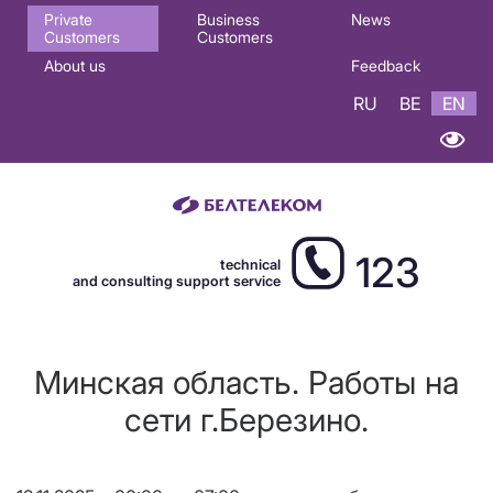
Основная
Private
Business
News
Customers
Customers
навигация
About us
Feedback
EN
RU
BE
EN
123
technical
and consulting support service
Минская область. Работы на
сети г.Березино.