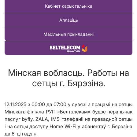
Кабінет карыстальніка
Аплаціць
Мабільныя прыкладанні
Купіць тавар
Мінская вобласць. Работы на
сетцы г. Бярэзіна.
12.11.2025 з 00:00 да 07:00 у сувязі з працамі на сетцы
Мінскага філіяла РУП «Белтэлекам» будзе перапынак
паслуг byfly, ZALA, IMS-тэлефаніі на правадной сетцы
і на сетцы доступу Home Wi-Fi у абанентаў г. Бярэзіна
да 6-ці гадзін.