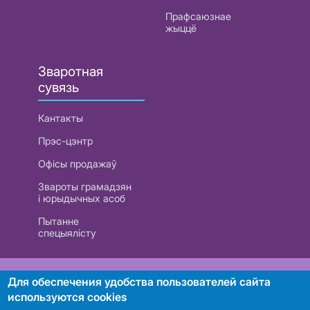
Прафсаюзнае
жыццё
Зваротная
сувязь
Кантакты
Прэс-цэнтр
Офісы продажаў
Звароты грамадзян
і юрыдычных асоб
Пытанне
спецыялісту
РУП «Белтэлекам». УНП 101007741
Для обеспечения удобства пользователей сайта
используются cookies