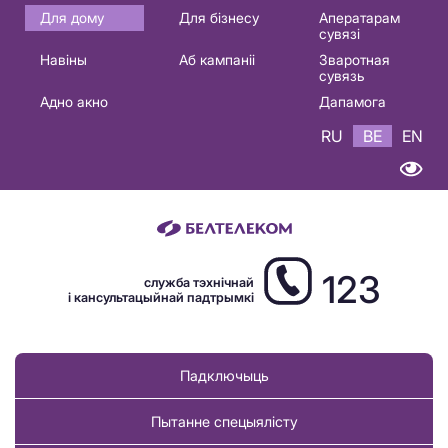
Основная
Для дому
Для бізнесу
Аператарам
сувязі
навигация
Навіны
Аб кампаніі
Зваротная
BE
сувязь
Адно акно
Дапамога
RU
BE
EN
123
служба тэхнічнай
і кансультацыйнай падтрымкі
Падключыць
Пытанне спецыялісту