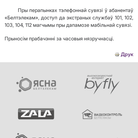
Пры перапынках тэлефоннай сувязі ў абанентаў
«Белтэлекам», доступ да экстраных службаў 101, 102,
103, 104, 112 магчымы пры дапамозе мабільнай сувязі.
Прыносім прабачэнні за часовыя нязручнасці.
Друк