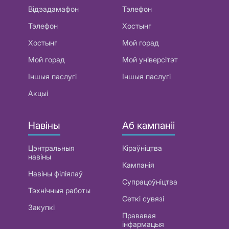
Відэадамафон
Тэлефон
Тэлефон
Хостынг
Хостынг
Мой горад
Мой горад
Мой універсітэт
Іншыя паслугі
Іншыя паслугі
Акцыі
Навіны
Аб кампаніі
Цэнтральныя
Кіраўніцтва
навіны
Кампанія
Навіны філіялаў
Супрацоўніцтва
Тэхнічныя работы
Сеткі сувязі
Закупкі
Прававая
інфармацыя