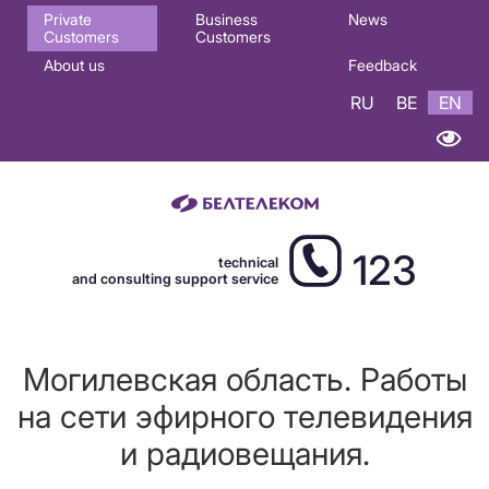
Основная
Private
Business
News
Customers
Customers
навигация
About us
Feedback
EN
RU
BE
EN
123
technical
and consulting support service
Могилевская область. Работы
на сети эфирного телевидения
и радиовещания.