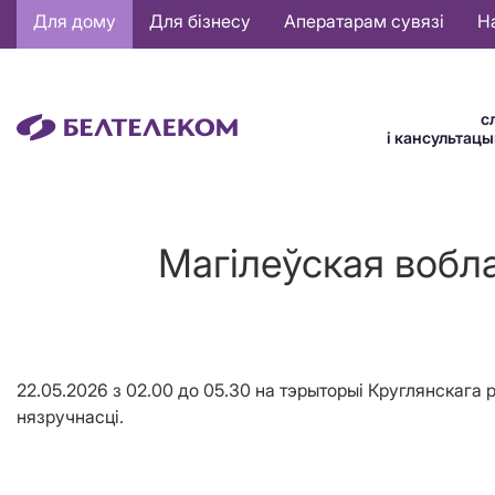
Основная
Для дому
Для бізнесу
Аператарам сувязі
Н
навигация
BE
с
і кансультац
Магiлеўская вобла
22.05.2026 з 02.00 до 05.30 на тэрыторыі Круглянскага
нязручнасці.