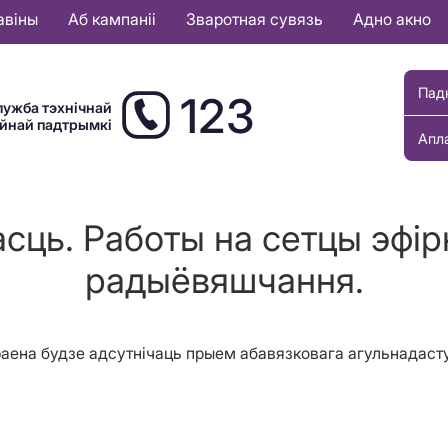
авіны
Аб кампаніі
Зваротная сувязь
Адно акно
Пад
123
лужба тэхнічнай
ыйнай падтрымкі
Апл
сць. Работы на сетцы эфір
радыёвяшчання.
 раена будзе адсутнічаць прыем абавязковага агульнадаст