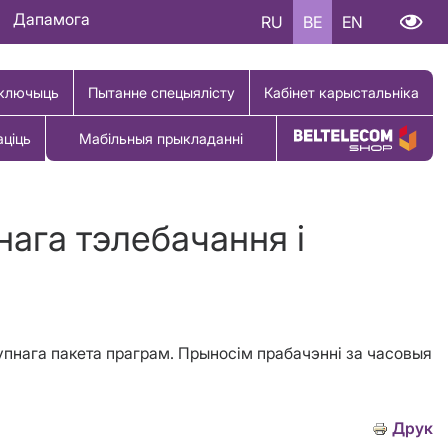
Дапамога
RU
BE
EN
ключыць
Пытанне спецыялісту
Кабінет карыстальніка
аціць
Мабільныя прыкладанні
Купіць тавар
нага тэлебачання і
упнага пакета праграм. Прыносім прабачэнні за часовыя
Друк