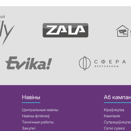
Навіны
Аб кампан
Цэнтральныя навіны
Кіраўніцтва
Навіны філіялаў
Кампанія
Тэхнічныя работы
Супрацоўніцтв
Закупкі
Сеткі сувязі