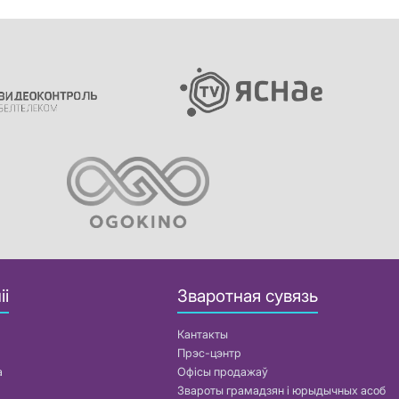
іі
Зваротная сувязь
Кантакты
Прэс-цэнтр
а
Офісы продажаў
Звароты грамадзян і юрыдычных асоб