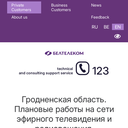
Основная
Private
Business
News
Customers
Customers
навигация
About us
Feedback
EN
RU
BE
EN
123
technical
and consulting support service
Гродненская область.
Плановые работы на сети
эфирного телевидения и