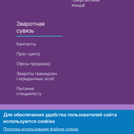
жыццё
Зваротная
сувязь
Кантакты
Прэс-цэнтр
Офісы продажаў
Звароты грамадзян
і юрыдычных асоб
Пытанне
спецыялісту
РУП «Белтэлекам». УНП 101007741
Для обеспечения удобства пользователей сайта
используются cookies
Политика использования файлов cookies