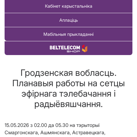
Кабінет карыстальніка
Аплаціць
Мабільныя прыкладанні
Купіць тавар
Гродзенская вобласць.
Планавыя работы на сетцы
эфірнага тэлебачання і
радыёвяшчання.
15.05.2026
з 02.00 да 05.30 на тэрыторыі
Смаргонскага, Ашмянскага, Астравецкага,