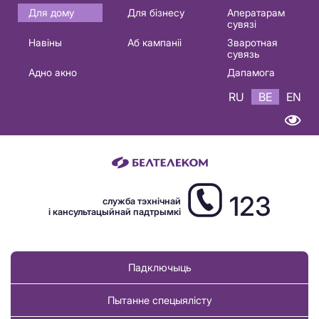
Основная
Для дому
Для бізнесу
Аператарам
сувязі
навигация
Навіны
Аб кампаніі
Зваротная
BE
сувязь
Адно акно
Дапамога
RU
BE
EN
123
служба тэхнічнай
і кансультацыйнай падтрымкі
Падключыць
Пытанне спецыялісту