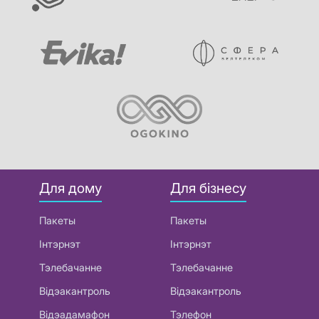
Для дому
Для бізнесу
Пакеты
Пакеты
Інтэрнэт
Інтэрнэт
Тэлебачанне
Тэлебачанне
Відэакантроль
Відэакантроль
Відэадамафон
Тэлефон