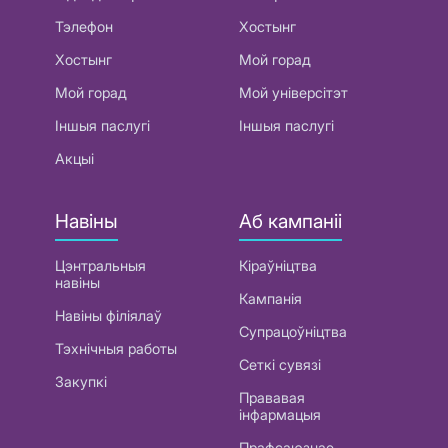
Тэлефон
Хостынг
Хостынг
Мой горад
Мой горад
Мой універсітэт
Іншыя паслугі
Іншыя паслугі
Акцыі
Навіны
Аб кампаніі
Цэнтральныя
Кіраўніцтва
навіны
Кампанія
Навіны філіялаў
Супрацоўніцтва
Тэхнічныя работы
Сеткі сувязі
Закупкі
Прававая
інфармацыя
Прафсаюзнае