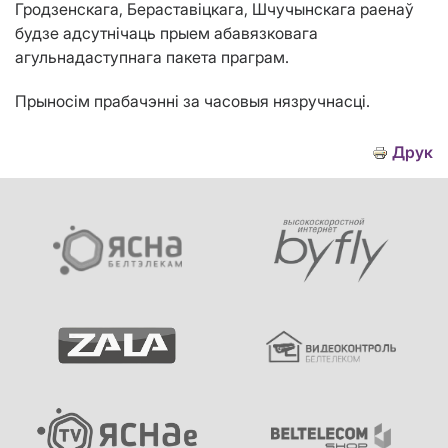
Гродзенскага, Бераставіцкага, Шчучынскага раенаў
будзе адсутнічаць прыем абавязковага
агульнадаступнага пакета праграм.
Прыносім прабачэнні за часовыя нязручнасці.
Друк