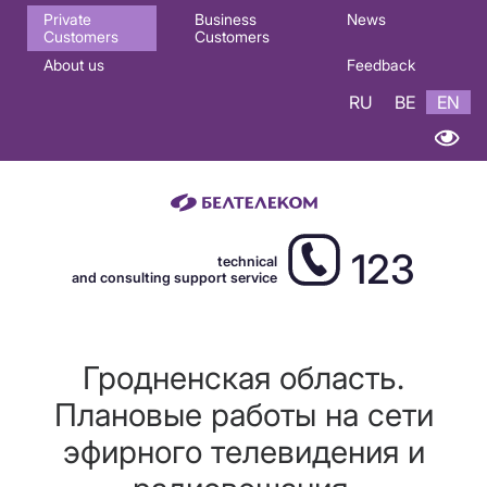
Основная
Private
Business
News
Customers
Customers
навигация
About us
Feedback
EN
RU
BE
EN
123
technical
and consulting support service
Гродненская область.
Плановые работы на сети
эфирного телевидения и