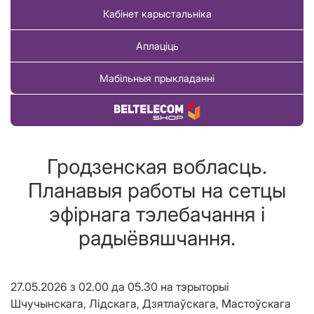
Кабінет карыстальніка
Аплаціць
Мабільныя прыкладанні
Купіць тавар
Гродзенская вобласць.
Планавыя работы на сетцы
эфірнага тэлебачання і
радыёвяшчання.
27.05.2026 з 02.00 да 05.30 на тэрыторыі
Шчучынскага, Лідскага, Дзятлаўскага, Мастоўскага