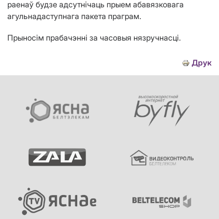
раенаў будзе адсутнічаць прыем абавязковага
агульнадаступнага пакета праграм.
Прыносім прабачэнні за часовыя нязручнасці.
Друк