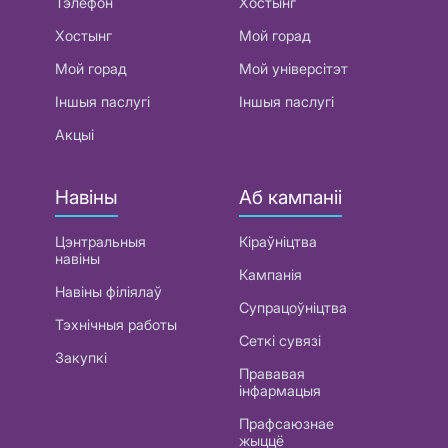
Тэлефон
Хостынг
Хостынг
Мой горад
Мой горад
Мой універсітэт
Іншыя паслугі
Іншыя паслугі
Акцыі
Навіны
Аб кампаніі
Цэнтральныя
Кіраўніцтва
навіны
Кампанія
Навіны філіялаў
Супрацоўніцтва
Тэхнічныя работы
Сеткі сувязі
Закупкі
Прававая
інфармацыя
Прафсаюзнае
жыццё