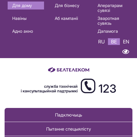
Основная
Для дому
Для бізнесу
Аператарам
сувязі
навигация
Навіны
Аб кампаніі
Зваротная
BE
сувязь
Адно акно
Дапамога
RU
BE
EN
123
служба тэхнічнай
і кансультацыйнай падтрымкі
Падключыць
Пытанне спецыялісту