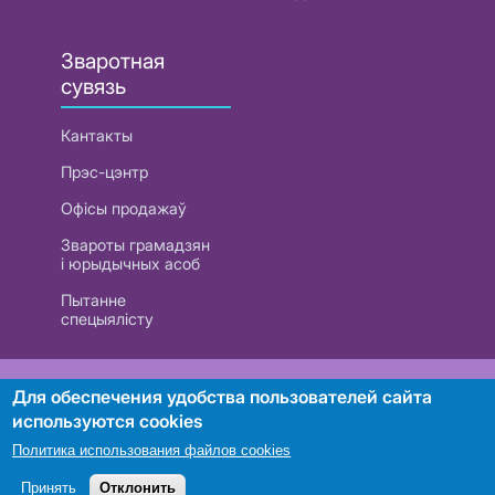
Зваротная
сувязь
Кантакты
Прэс-цэнтр
Офісы продажаў
Звароты грамадзян
і юрыдычных асоб
Пытанне
спецыялісту
РУП «Белтэлекам». УНП 101007741
Для обеспечения удобства пользователей сайта
используются cookies
Политика использования файлов cookies
Пошук
Принять
Отклонить