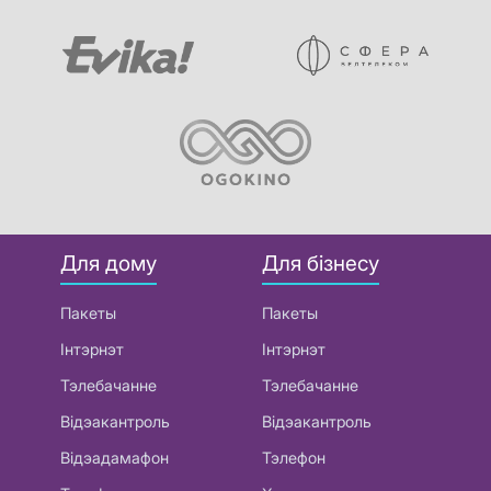
Для дому
Для бізнесу
Пакеты
Пакеты
Інтэрнэт
Інтэрнэт
Тэлебачанне
Тэлебачанне
Відэакантроль
Відэакантроль
Відэадамафон
Тэлефон