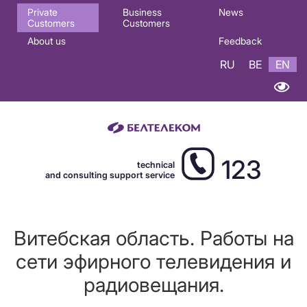
Основная
Private
Business
News
Customers
Customers
навигация
About us
Feedback
EN
RU
BE
EN
123
technical
and consulting support service
Витебская область. Работы на
сети эфирного телевидения и
радиовещания.